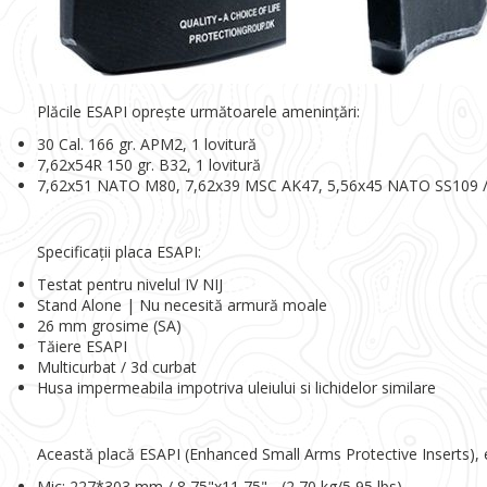
Plăcile ESAPI oprește următoarele amenințări:
30 Cal. 166 gr. APM2, 1 lovitură
7,62x54R 150 gr. B32, 1 lovitură
7,62x51 NATO M80, 7,62x39 MSC AK47, 5,56x45 NATO SS109 
Specificații placa ESAPI:
Testat pentru nivelul IV NIJ
Stand Alone | Nu necesită armură moale
26 mm grosime (SA)
Tăiere ESAPI
Multicurbat / 3d curbat
Husa impermeabila impotriva uleiului si lichidelor similare
Această placă ESAPI (Enhanced Small Arms Protective Inserts), es
Mic: 227*303 mm / 8,75"x11,75" - (2,70 kg/5,95 lbs)